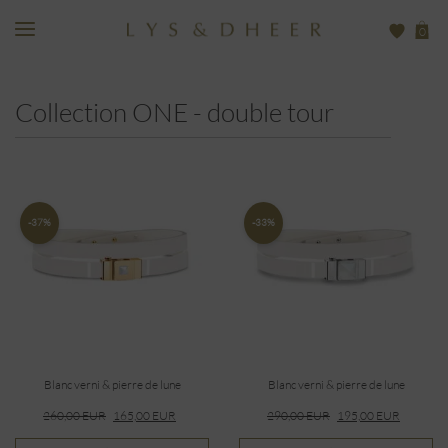
0
Collection ONE - double tour
-37%
-33%
Blanc verni & pierre de lune
Blanc verni & pierre de lune
260,00
EUR
165,00
EUR
290,00
EUR
195,00
EUR