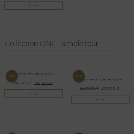
Acheter
Collection ONE - simple tour
Blanc verni & pierre de lune
-35%
-31%
Blanc verni & pierre de lune
230,00
EUR
150,00
EUR
260,00
EUR
180,00
EUR
Acheter
Acheter