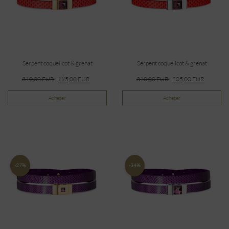
Serpent coquelicot & grenat
Serpent coquelicot & grenat
310,00
EUR
195,00
EUR
310,00
EUR
205,00
EUR
Acheter
Acheter
-27%
-34%