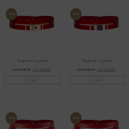
-37%
-33%
Rouge verni & grenat
Rouge verni & grenat
260,00
EUR
165,00
EUR
290,00
EUR
195,00
EUR
Acheter
Acheter
-37%
-34%