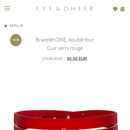
0
RETOUR
Bracelet ONE, double tour
-50%
Cuir verni rouge
85,00
EUR
170,00
EUR