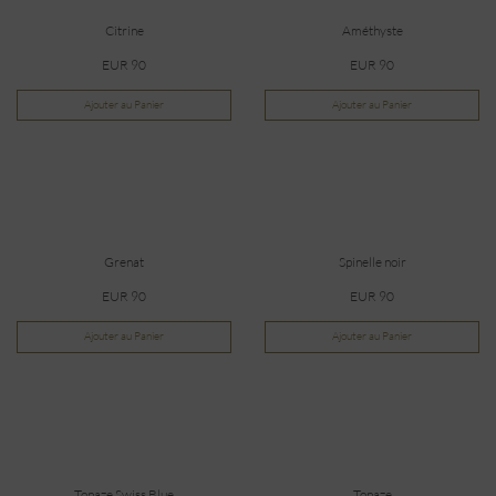
Citrine
Améthyste
EUR 90
EUR 90
Ajouter au Panier
Ajouter au Panier
Grenat
Spinelle noir
EUR 90
EUR 90
Ajouter au Panier
Ajouter au Panier
Topaze Swiss Blue
Topaze