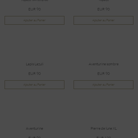
EUR 90
EUR 90
Ajouter au Panier
Ajouter au Panier
Lapis Lazuli
Aventurine sombre
EUR 90
EUR 90
Ajouter au Panier
Ajouter au Panier
Aventurine
Pierre de lune XL
EUR 90
EUR 120