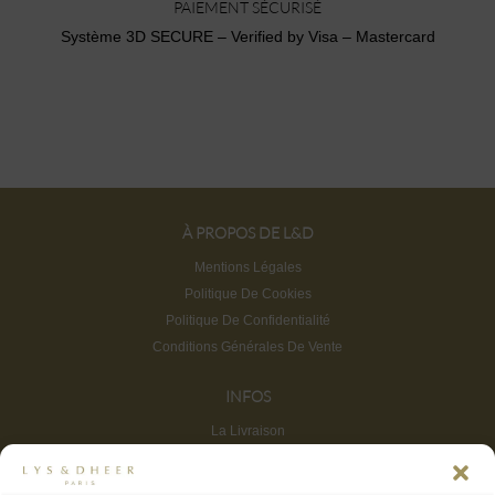
PAIEMENT SÉCURISÉ
Système 3D SECURE – Verified by Visa – Mastercard
À PROPOS DE L&D
Mentions Légales
Politique De Cookies
Politique De Confidentialité
Conditions Générales De Vente
INFOS
La Livraison
Retours et Remboursements
FAQ