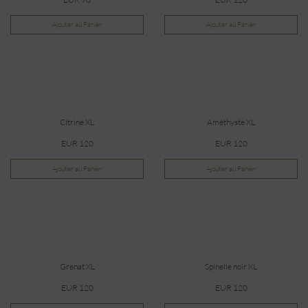
Ajouter au Panier
Ajouter au Panier
Citrine XL
Améthyste XL
EUR 120
EUR 120
Ajouter au Panier
Ajouter au Panier
Grenat XL
Spinelle noir XL
EUR 120
EUR 120