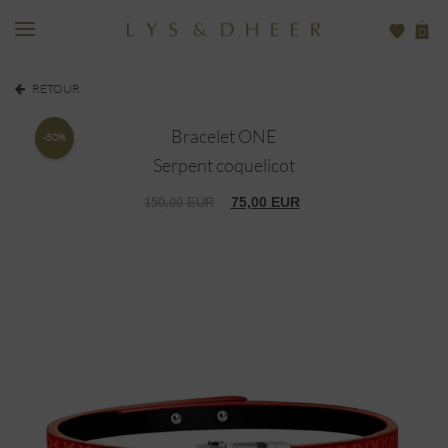
0
RETOUR
Bracelet ONE
-50%
Serpent coquelicot
75,00
EUR
150,00
EUR