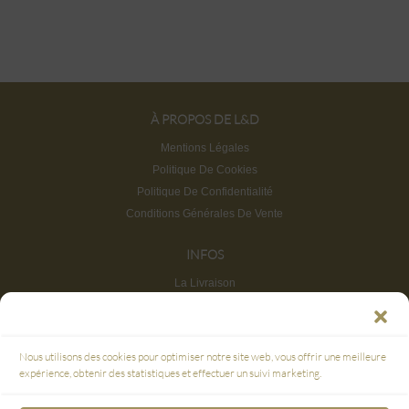
À PROPOS DE L&D
Mentions Légales
Politique De Cookies
Politique De Confidentialité
Conditions Générales De Vente
INFOS
La Livraison
Retours et Remboursements
FAQ
Service Clients & Points De Vente
Nous utilisons des cookies pour optimiser notre site web, vous offrir une meilleure
Plan du site
expérience, obtenir des statistiques et effectuer un suivi marketing.