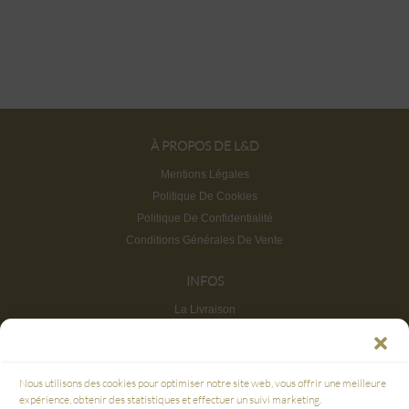
À PROPOS DE L&D
Mentions Légales
Politique De Cookies
Politique De Confidentialité
Conditions Générales De Vente
INFOS
La Livraison
Retours et Remboursements
FAQ
Service Clients & Points De Vente
Nous utilisons des cookies pour optimiser notre site web, vous offrir une meilleure
Plan du site
expérience, obtenir des statistiques et effectuer un suivi marketing.