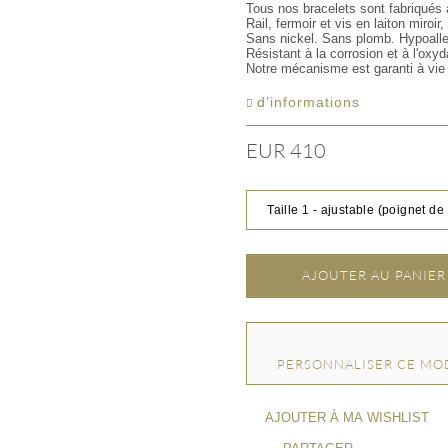
Tous nos bracelets sont fabriqués
Rail, fermoir et vis en laiton miroi
Sans nickel. Sans plomb. Hypoall
Résistant à la corrosion et à l'oxyd
Notre mécanisme est garanti à vie
d’informations
EUR 410
Taille 1 - ajustable (poignet d
AJOUTER AU PANIER
PERSONNALISER CE MO
AJOUTER À MA WISHLIST