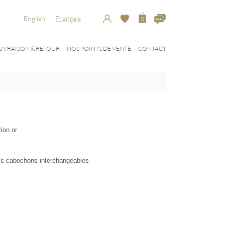
English
Français
0
LIVRAISON & RETOUR
NOS POINTS DE VENTE
CONTACT
ion or
is cabochons interchangeables