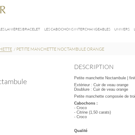
LES LANIÈRES BRACELET
LES CABOCHONS INTERCHANGEABLES
UNIVERS
HETTE
/
PETITE MANCHETTE NOCTAMBULE ORANGE
DESCRIPTION
Petite manchette Noctambule | finit
ctambule
Extérieur : Cuir de veau orange
Doublure : Cuir de veau orange
Petite manchette composée de tro
Cabochons :
- Croco
- Citrine (1,50 carats)
- Croco
Qualité