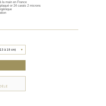
 à la main en France
r, plaqué or 24 carats 2 microns
ergénique
ation
e 13 à 18 cm)
▼
DÈLE