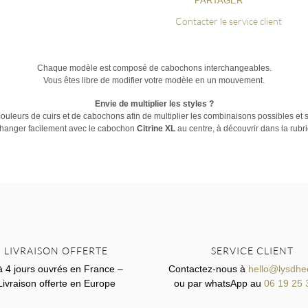
PARTAGER
Contacter le service client
Chaque modèle est composé de cabochons interchangeables.
Vous êtes libre de modifier votre modèle en un mouvement.
Envie de multiplier les styles ?
ouleurs de cuirs et de cabochons afin de multiplier les combinaisons possibles et su
changer facilement avec le cabochon
Citrine XL
au centre, à découvrir dans la r
LIVRAISON OFFERTE
SERVICE CLIENT
à 4 jours ouvrés en France –
Contactez-nous à
hello@lysdhe
Livraison offerte en Europe
ou par whatsApp au
06 19 25 