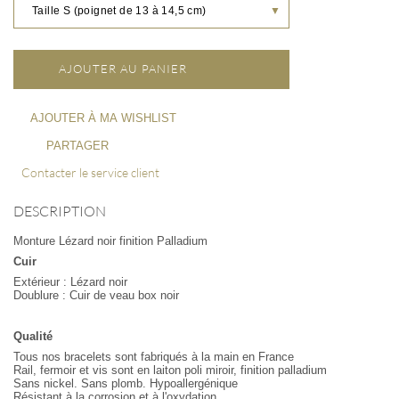
Taille S (poignet de 13 à 14,5 cm)
▼
AJOUTER AU PANIER
AJOUTER À MA WISHLIST
PARTAGER
Contacter le service client
DESCRIPTION
Monture Lézard noir finition Palladium
Cuir
Extérieur : Lézard noir
Doublure : Cuir de veau box noir
Qualité
Tous nos bracelets sont fabriqués à la main en France
Rail, fermoir et vis sont en laiton poli miroir, finition palladium
Sans nickel. Sans plomb. Hypoallergénique
Résistant à la corrosion et à l'oxydation