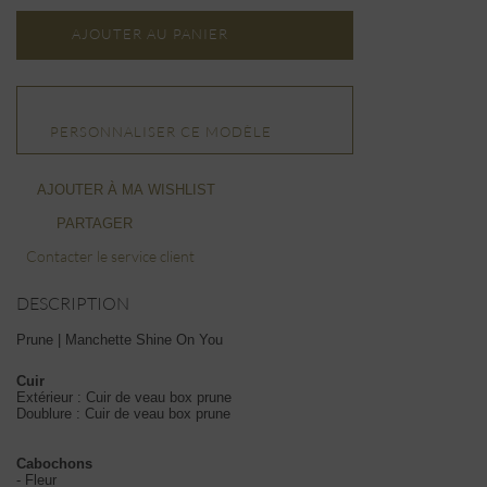
AJOUTER AU PANIER
PERSONNALISER CE MODÈLE
AJOUTER À MA WISHLIST
PARTAGER
Contacter le service client
DESCRIPTION
Prune | Manchette Shine On You
Cuir
Extérieur : Cuir de veau box prune
Doublure : Cuir de veau box prune
Cabochons
- Fleur