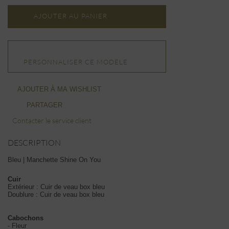
AJOUTER AU PANIER
PERSONNALISER CE MODÈLE
AJOUTER À MA WISHLIST
PARTAGER
Contacter le service client
DESCRIPTION
Bleu | Manchette Shine On You
Cuir
Extérieur : Cuir de veau box bleu
Doublure : Cuir de veau box bleu
Cabochons
- Fleur