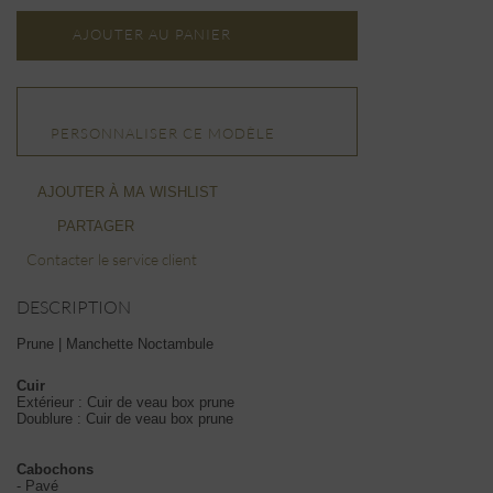
AJOUTER AU PANIER
PERSONNALISER CE MODÈLE
AJOUTER À MA WISHLIST
PARTAGER
Contacter le service client
DESCRIPTION
Prune | Manchette Noctambule
Cuir
Extérieur : Cuir de veau box prune
Doublure : Cuir de veau box prune
Cabochons
- Pavé