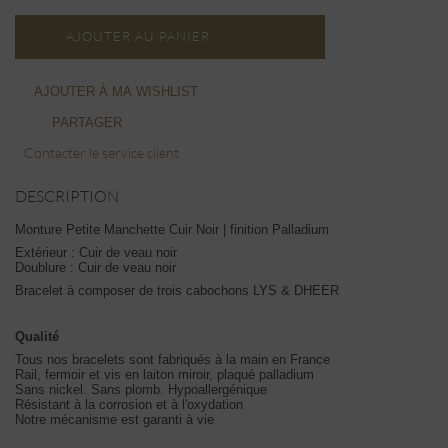
AJOUTER AU PANIER
AJOUTER À MA WISHLIST
PARTAGER
Contacter le service client
DESCRIPTION
Monture Petite Manchette Cuir Noir | finition Palladium
Extérieur : Cuir de veau noir
Doublure : Cuir de veau noir
Bracelet à composer de trois cabochons LYS & DHEER
Qualité
Tous nos bracelets sont fabriqués à la main en France
Rail, fermoir et vis en laiton miroir, plaqué palladium
Sans nickel. Sans plomb. Hypoallergénique
Résistant à la corrosion et à l'oxydation
Notre mécanisme est garanti à vie