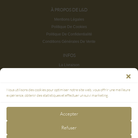
À PROPOS DE L&D
Mentions Légales
Politique De Cookies
Politique De Confidentialité
Conditions Générales De Vente
INFOS
La Livraison
Retours et Remboursements
FAQ
Service Clients & Points De Vente
Nous utilisons des cookies pour optimiser notre site web, vous offrir une meilleure
Plan du site
expérience, obtenir des statistiques et effectuer un suivi marketing.
PAIEMENT SÉCURISÉ
Accepter
3D SECURE
Refuser
NOUS SUIVRE