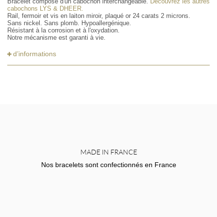
Bracelet composé d'un cabochon interchangeable.
Découvrez les autres
cabochons LYS & DHEER.
Rail, fermoir et vis en laiton miroir, plaqué or 24 carats 2 microns.
Sans nickel. Sans plomb. Hypoallergénique.
Résistant à la corrosion et à l'oxydation.
Notre mécanisme est garanti à vie.
d’informations
MADE IN FRANCE
Nos bracelets sont confectionnés en France