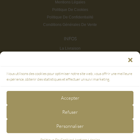
Mentions Légales
Politique De Cookies
Politique De Confidentialité
Conditions Générales De Vente
INFOS
La Livraison
Retours et Remboursements
FAQ
Service Clients & Points De Vente
Nous utilisons des cookies pour optimiser notre site web, vous offrir une meilleure
Plan du site
expérience, obtenir des statistiques et effectuer un suivi marketing.
PAIEMENT SÉCURISÉ
Accepter
3D SECURE
Refuser
NOUS SUIVRE
Personnaliser
Politique De Cookies
Mentions Légales