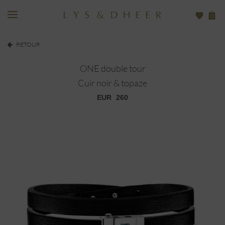
0
RETOUR
ONE double tour
Cuir noir & topaze
EUR
260