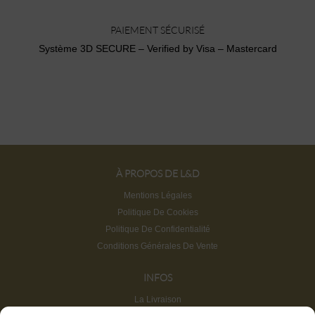
PAIEMENT SÉCURISÉ
Système 3D SECURE – Verified by Visa – Mastercard
À PROPOS DE L&D
Mentions Légales
Politique De Cookies
Politique De Confidentialité
Conditions Générales De Vente
INFOS
La Livraison