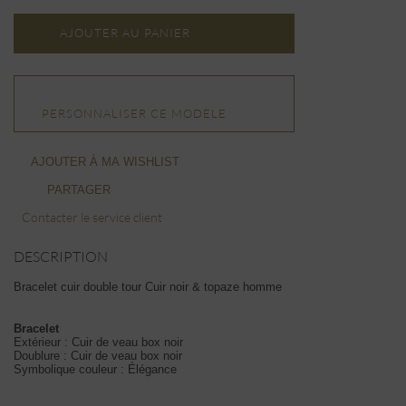
AJOUTER AU PANIER
PERSONNALISER CE MODÈLE
AJOUTER À MA WISHLIST
PARTAGER
Contacter le service client
DESCRIPTION
Bracelet cuir double tour Cuir noir & topaze homme
Bracelet
Extérieur : Cuir de veau box noir
Doublure : Cuir de veau box noir
Symbolique couleur : Élégance