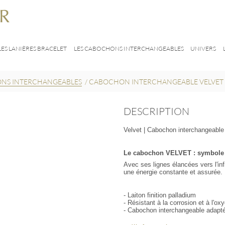
LES LANIÈRES BRACELET
LES CABOCHONS INTERCHANGEABLES
UNIVERS
ONS INTERCHANGEABLES
/
CABOCHON INTERCHANGEABLE VELVET
DESCRIPTION
Velvet | Cabochon interchangeable
Le cabochon VELVET : symbole 
Avec ses lignes élancées vers l'in
une énergie constante et assurée.
- Laiton finition palladium
- Résistant à la corrosion et à l'o
- Cabochon interchangeable adapt