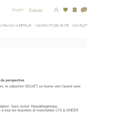
English
Français
0
LIVRAISON & RETOUR
NOS POINTS DE VENTE
CONTACT
de perspective
fini, le cabochon VELVET se tourne vers l'avenir avec
xydation. Sans nickel. Hypoallergénique.
é à tous les bracelets et manchettes LYS & DHEER